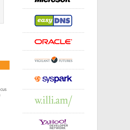
ocus
e