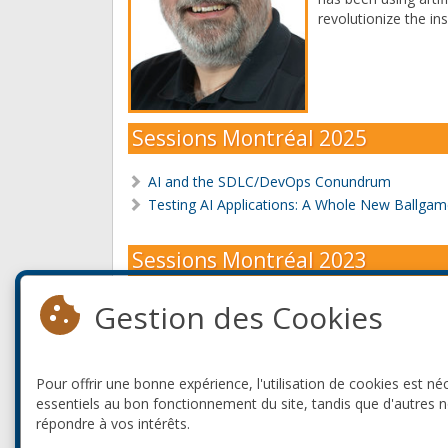
revolutionize the in
Sessions Montréal 2025
AI and the SDLC/DevOps Conundrum
Testing AI Applications: A Whole New Ballgam
Sessions Montréal 2023
Web3 Programming for the Blockchain Challe
Gestion des Cookies
What the heck is a WSGI or Middlewares in Py
Sessions Vancouver 2017
Pour offrir une bonne expérience, l'utilisation de cookies est né
essentiels au bon fonctionnement du site, tandis que d'autres 
répondre à vos intérêts.
Biometrics: Fantastic Failure Point of the Futu