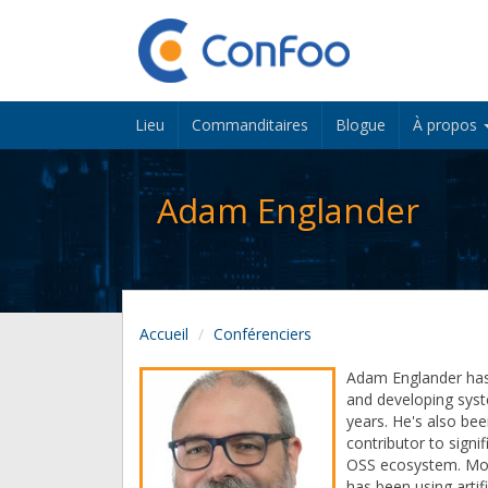
Lieu
Commanditaires
Blogue
À propos
Adam Englander
Accueil
Conférenciers
Adam Englander has
and developing syst
years. He's also bee
contributor to signif
OSS ecosystem. Mos
has been using artifi