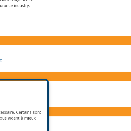
surance industry.
e
nged
thon
cessaire. Certains sont
nous aident à mieux
re