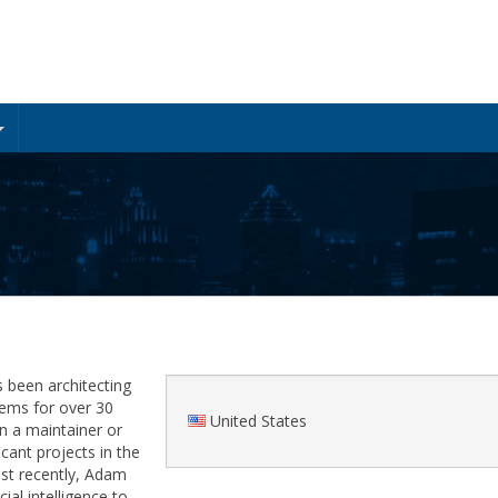
 been architecting
ems for over 30
United States
n a maintainer or
icant projects in the
t recently, Adam
cial intelligence to