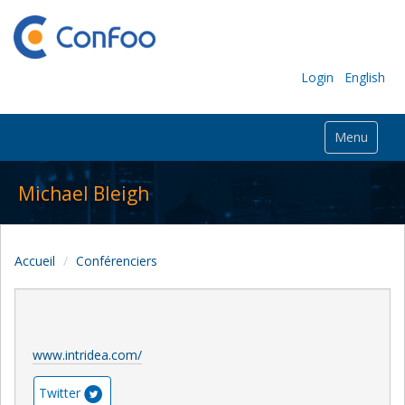
Login
English
Menu
Michael Bleigh
Accueil
Conférenciers
www.intridea.com/
Twitter