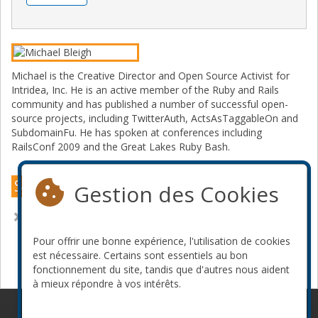
Michael is the Creative Director and Open Source Activist for
Intridea, Inc. He is an active member of the Ruby and Rails
community and has published a number of successful open-
source projects, including TwitterAuth, ActsAsTaggableOn and
SubdomainFu. He has spoken at conferences including
RailsConf 2009 and the Great Lakes Ruby Bash.
Sessions Montréal 2010
Gestion des Cookies
Persistence Smoothie: Blending SQL and NoSQL
Pour offrir une bonne expérience, l'utilisation de cookies
Devenir commanditaire
est nécessaire. Certains sont essentiels au bon
fonctionnement du site, tandis que d'autres nous aident
à mieux répondre à vos intérêts.
© 2010-2026 ConFoo. Tous droits réservés.
Code de