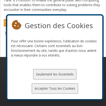
Tank. It's mission: to enable the general public with computing
tools that enables them to contribute to solving problems they
encounter in their communities everyday.
Sessions Montréal 2016
Gestion des Cookies
Python Made Easy: Meta-Programming & Inner Classes
Pour offrir une bonne expérience, l'utilisation de cookies
Devenir commanditaire
est nécessaire. Certains sont essentiels au bon
fonctionnement du site, tandis que d'autres nous aident
à mieux répondre à vos intérêts.
© 2010-2026 ConFoo. Tous droits réservés.
Code de
conduite
Seulement les Essentiels
Accepter Tous les Cookies