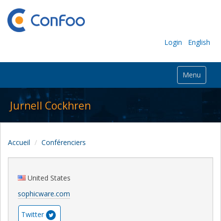
Login
English
Menu
Jurnell Cockhren
Accueil
Conférenciers
United States
sophicware.com
Twitter