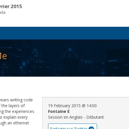
vrier 2015
ada
Me
years writing code
 the layers of
19 February 2015
@
14:00
ing the experiences
Fontaine E
to explain every
Session en Anglais - Débutant
ough an ethernet
Partager sur Twitter