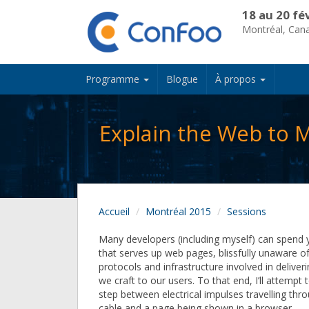
18 au 20 fé
Montréal, Can
Programme
Blogue
À propos
Explain the Web to 
Accueil
Montréal 2015
Sessions
Many developers (including myself) can spend 
that serves up web pages, blissfully unaware of
protocols and infrastructure involved in deliver
we craft to our users. To that end, I’ll attempt 
step between electrical impulses travelling thr
cable and a page being shown in a browser.