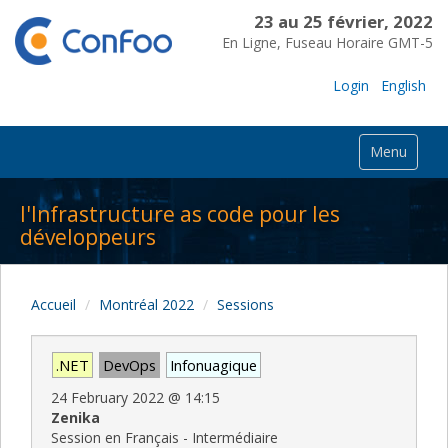
23 au 25 février, 2022
En Ligne, Fuseau Horaire GMT-5
Login
English
Menu
l'Infrastructure as code pour les
développeurs
Accueil
Montréal 2022
Sessions
.NET
DevOps
Infonuagique
24 February 2022
@
14:15
Zenika
Session en Français - Intermédiaire