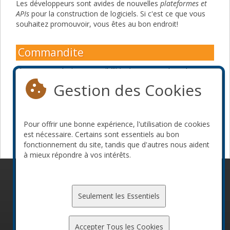
Les développeurs sont avides de nouvelles
plateformes et
APIs
pour la construction de logiciels. Si c'est ce que vous
souhaitez promouvoir, vous êtes au bon endroit!
Commandite
Nous avons plusieurs possibilités à proposer. Les places
sont limitées. Pour profiter de l'entière campagne de
Gestion des Cookies
marketing de ConFoo, contactez-nous le plus tôt possible:
board@confoo.ca
1-888-392-0909
Pour offrir une bonne expérience, l'utilisation de cookies
Devenir commanditaire
est nécessaire. Certains sont essentiels au bon
fonctionnement du site, tandis que d'autres nous aident
à mieux répondre à vos intérêts.
© 2010-2026 ConFoo. Tous droits réservés.
Code de
conduite
Seulement les Essentiels
Accepter Tous les Cookies