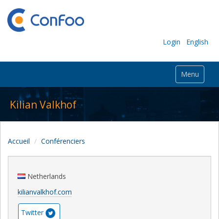
Login
English
Menu
Kilian Valkhof
Accueil
Conférenciers
Netherlands
kilianvalkhof.com
Twitter