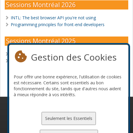
Sessions Montréal 2026
INTL: The best browser API you're not using
Programming principles for front-end developers
Sessions Montréal 2025
Gestion des Cookies
Don't use JavaScript for that, use HTML and CSS!
Understanding CSS Layout: We fear what we don't
understand
Pour offrir une bonne expérience, l'utilisation de cookies
Devenir commanditaire
est nécessaire. Certains sont essentiels au bon
fonctionnement du site, tandis que d'autres nous aident
à mieux répondre à vos intérêts.
© 2010-2026 ConFoo. Tous droits réservés.
Code de
conduite
Seulement les Essentiels