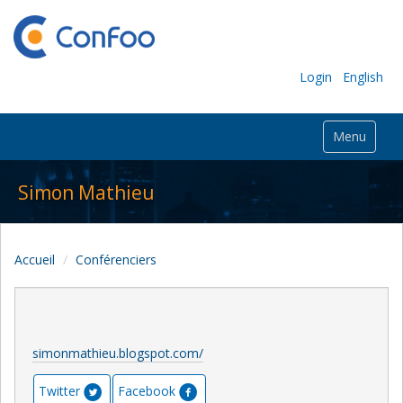
Login
English
Menu
Simon Mathieu
Accueil
Conférenciers
simonmathieu.blogspot.com/
Twitter
Facebook