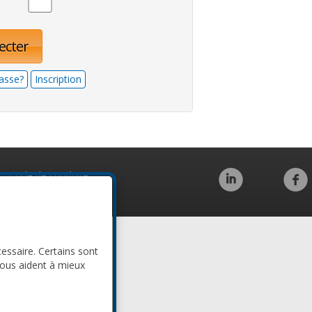
ecter
asse?
Inscription
Code de conduite
cessaire. Certains sont
nous aident à mieux