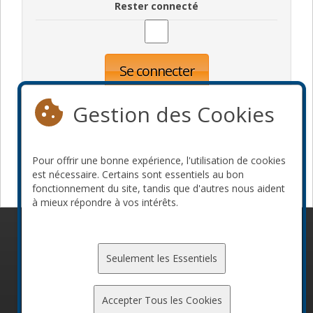
Rester connecté
Se connecter
Oublié votre mot de passe?
Inscription
Gestion des Cookies
Pour offrir une bonne expérience, l'utilisation de cookies
Devenir commanditaire
est nécessaire. Certains sont essentiels au bon
fonctionnement du site, tandis que d'autres nous aident
à mieux répondre à vos intérêts.
© 2010-2026 ConFoo. Tous droits réservés.
Code de
conduite
Seulement les Essentiels
Accepter Tous les Cookies