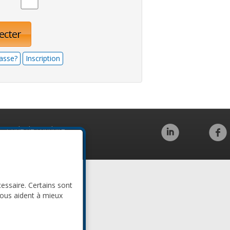
ecter
asse?
Inscription
Code de conduite
cessaire. Certains sont
nous aident à mieux