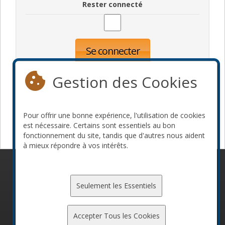
Rester connecté
Se connecter
Oublié votre mot de passe?
Inscription
Gestion des Cookies
Pour offrir une bonne expérience, l'utilisation de cookies
Devenir commanditaire
est nécessaire. Certains sont essentiels au bon
fonctionnement du site, tandis que d'autres nous aident
à mieux répondre à vos intérêts.
© 2010-2026 ConFoo. Tous droits réservés.
Code de
conduite
Seulement les Essentiels
Accepter Tous les Cookies