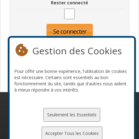
Rester connecté
Se connecter
Oublié votre mot de passe?
Inscription
Gestion des Cookies
Pour offrir une bonne expérience, l'utilisation de cookies
Devenir commanditaire
est nécessaire. Certains sont essentiels au bon
fonctionnement du site, tandis que d'autres nous aident
à mieux répondre à vos intérêts.
© 2010-2026 ConFoo. Tous droits réservés.
Code de
conduite
Seulement les Essentiels
Accepter Tous les Cookies