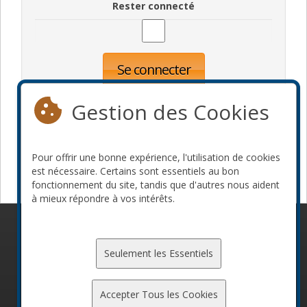
Rester connecté
Se connecter
Oublié votre mot de passe?
Inscription
Gestion des Cookies
Pour offrir une bonne expérience, l'utilisation de cookies
Devenir commanditaire
est nécessaire. Certains sont essentiels au bon
fonctionnement du site, tandis que d'autres nous aident
à mieux répondre à vos intérêts.
© 2010-2026 ConFoo. Tous droits réservés.
Code de
conduite
Seulement les Essentiels
Accepter Tous les Cookies