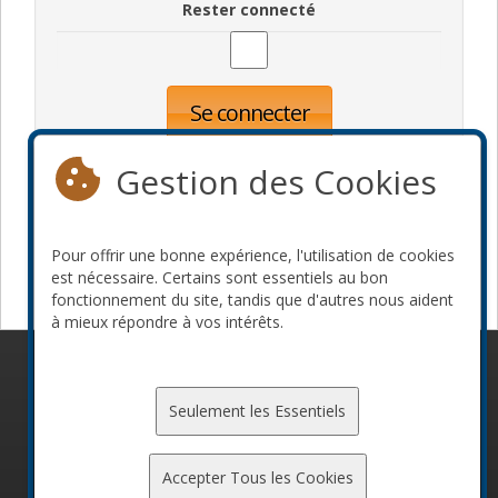
Rester connecté
Se connecter
Oublié votre mot de passe?
Inscription
Gestion des Cookies
Pour offrir une bonne expérience, l'utilisation de cookies
Devenir commanditaire
est nécessaire. Certains sont essentiels au bon
fonctionnement du site, tandis que d'autres nous aident
à mieux répondre à vos intérêts.
© 2010-2026 ConFoo. Tous droits réservés.
Code de
conduite
Seulement les Essentiels
Accepter Tous les Cookies