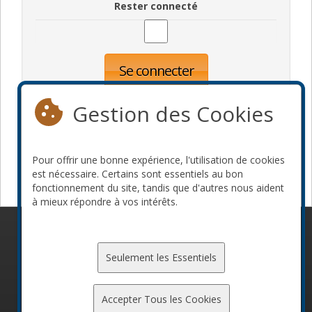
Rester connecté
Se connecter
Oublié votre mot de passe?
Inscription
Gestion des Cookies
Pour offrir une bonne expérience, l'utilisation de cookies
Devenir commanditaire
est nécessaire. Certains sont essentiels au bon
fonctionnement du site, tandis que d'autres nous aident
à mieux répondre à vos intérêts.
© 2010-2026 ConFoo. Tous droits réservés.
Code de
conduite
Seulement les Essentiels
Accepter Tous les Cookies