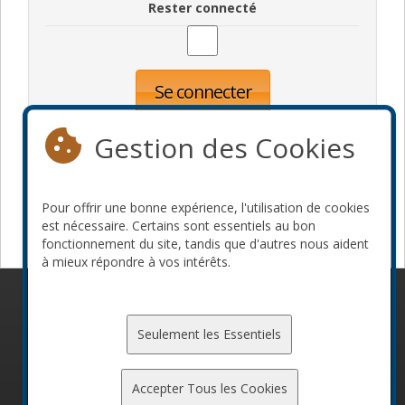
Rester connecté
Se connecter
Oublié votre mot de passe?
Inscription
Gestion des Cookies
Pour offrir une bonne expérience, l'utilisation de cookies
Devenir commanditaire
est nécessaire. Certains sont essentiels au bon
fonctionnement du site, tandis que d'autres nous aident
à mieux répondre à vos intérêts.
© 2010-2026 ConFoo. Tous droits réservés.
Code de
conduite
Seulement les Essentiels
Accepter Tous les Cookies