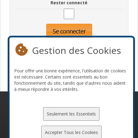
Rester connecté
Se connecter
Oublié votre mot de passe?
Inscription
Gestion des Cookies
Pour offrir une bonne expérience, l'utilisation de cookies
Devenir commanditaire
est nécessaire. Certains sont essentiels au bon
fonctionnement du site, tandis que d'autres nous aident
à mieux répondre à vos intérêts.
© 2010-2026 ConFoo. Tous droits réservés.
Code de
conduite
Seulement les Essentiels
Accepter Tous les Cookies