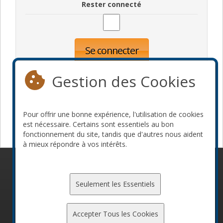
Rester connecté
Se connecter
Oublié votre mot de passe?
Inscription
Gestion des Cookies
Pour offrir une bonne expérience, l'utilisation de cookies
Devenir commanditaire
est nécessaire. Certains sont essentiels au bon
fonctionnement du site, tandis que d'autres nous aident
à mieux répondre à vos intérêts.
© 2010-2026 ConFoo. Tous droits réservés.
Code de
conduite
Seulement les Essentiels
Accepter Tous les Cookies