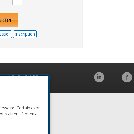
ecter
asse?
Inscription
Code de conduite
cessaire. Certains sont
nous aident à mieux