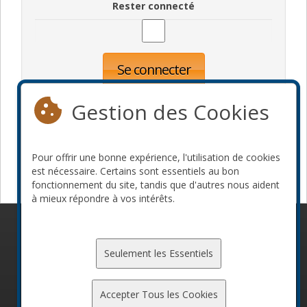
Rester connecté
Se connecter
Oublié votre mot de passe?
Inscription
Gestion des Cookies
Pour offrir une bonne expérience, l'utilisation de cookies
Devenir commanditaire
est nécessaire. Certains sont essentiels au bon
fonctionnement du site, tandis que d'autres nous aident
à mieux répondre à vos intérêts.
© 2010-2026 ConFoo. Tous droits réservés.
Code de
conduite
Seulement les Essentiels
Accepter Tous les Cookies