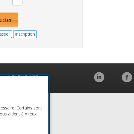
ecter
asse?
Inscription
Code de conduite
cessaire. Certains sont
nous aident à mieux