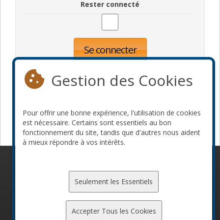
Rester connecté
Se connecter
Oublié votre mot de passe?
Inscription
Gestion des Cookies
Pour offrir une bonne expérience, l'utilisation de cookies
Devenir commanditaire
est nécessaire. Certains sont essentiels au bon
fonctionnement du site, tandis que d'autres nous aident
à mieux répondre à vos intérêts.
© 2010-2026 ConFoo. Tous droits réservés.
Code de
conduite
Seulement les Essentiels
Accepter Tous les Cookies