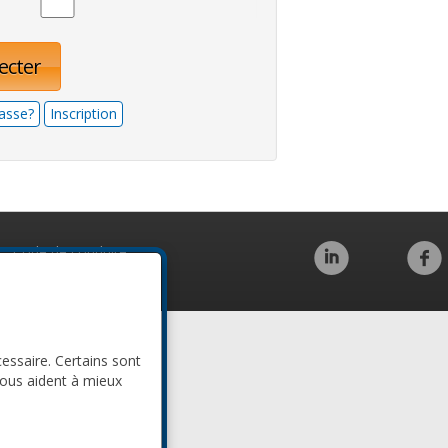
ecter
asse?
Inscription
Code de conduite
cessaire. Certains sont
nous aident à mieux