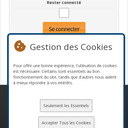
Rester connecté
Se connecter
Oublié votre mot de passe?
Inscription
Gestion des Cookies
Pour offrir une bonne expérience, l'utilisation de cookies
Devenir commanditaire
est nécessaire. Certains sont essentiels au bon
fonctionnement du site, tandis que d'autres nous aident
à mieux répondre à vos intérêts.
© 2010-2026 ConFoo. Tous droits réservés.
Code de
conduite
Seulement les Essentiels
Accepter Tous les Cookies