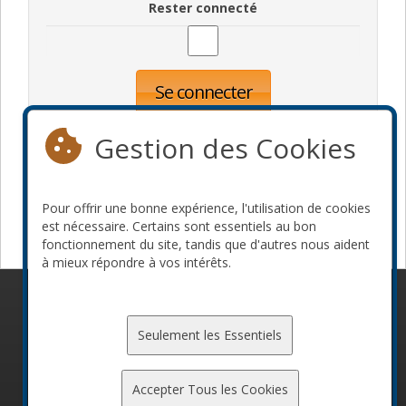
Rester connecté
Se connecter
Oublié votre mot de passe?
Inscription
Gestion des Cookies
Pour offrir une bonne expérience, l'utilisation de cookies
Devenir commanditaire
est nécessaire. Certains sont essentiels au bon
fonctionnement du site, tandis que d'autres nous aident
à mieux répondre à vos intérêts.
© 2010-2026 ConFoo. Tous droits réservés.
Code de
conduite
Seulement les Essentiels
Accepter Tous les Cookies