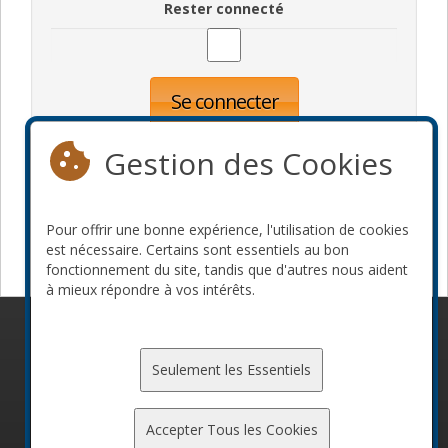
Rester connecté
Se connecter
Oublié votre mot de passe?
Inscription
Gestion des Cookies
Pour offrir une bonne expérience, l'utilisation de cookies
Devenir commanditaire
est nécessaire. Certains sont essentiels au bon
fonctionnement du site, tandis que d'autres nous aident
à mieux répondre à vos intérêts.
© 2010-2026 ConFoo. Tous droits réservés.
Code de
conduite
Seulement les Essentiels
Accepter Tous les Cookies