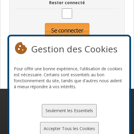
Rester connecté
Se connecter
Oublié votre mot de passe?
Inscription
Gestion des Cookies
Pour offrir une bonne expérience, l'utilisation de cookies
Devenir commanditaire
est nécessaire. Certains sont essentiels au bon
fonctionnement du site, tandis que d'autres nous aident
à mieux répondre à vos intérêts.
© 2010-2026 ConFoo. Tous droits réservés.
Code de
conduite
Seulement les Essentiels
Accepter Tous les Cookies