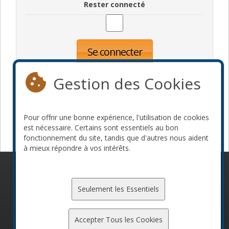
Rester connecté
Se connecter
Oublié votre mot de passe?
Inscription
Gestion des Cookies
Pour offrir une bonne expérience, l'utilisation de cookies
Devenir commanditaire
est nécessaire. Certains sont essentiels au bon
fonctionnement du site, tandis que d'autres nous aident
à mieux répondre à vos intérêts.
© 2010-2026 ConFoo. Tous droits réservés.
Code de
conduite
Seulement les Essentiels
Accepter Tous les Cookies