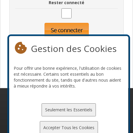
Rester connecté
Se connecter
Oublié votre mot de passe?
Inscription
Gestion des Cookies
Pour offrir une bonne expérience, l'utilisation de cookies
Devenir commanditaire
est nécessaire. Certains sont essentiels au bon
fonctionnement du site, tandis que d'autres nous aident
à mieux répondre à vos intérêts.
© 2010-2026 ConFoo. Tous droits réservés.
Code de
conduite
Seulement les Essentiels
Accepter Tous les Cookies