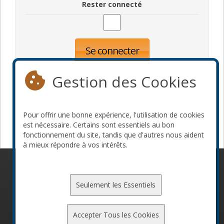
Rester connecté
Se connecter
Oublié votre mot de passe?
Inscription
Gestion des Cookies
Pour offrir une bonne expérience, l'utilisation de cookies
Devenir commanditaire
est nécessaire. Certains sont essentiels au bon
fonctionnement du site, tandis que d'autres nous aident
à mieux répondre à vos intérêts.
© 2010-2026 ConFoo. Tous droits réservés.
Code de
conduite
Seulement les Essentiels
Accepter Tous les Cookies