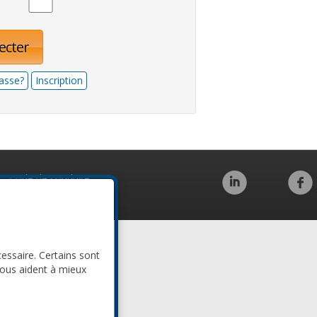
ecter
asse?
Inscription
Code de conduite
cessaire. Certains sont
nous aident à mieux