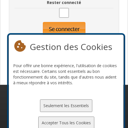
Rester connecté
Se connecter
Oublié votre mot de passe?
Inscription
Gestion des Cookies
Pour offrir une bonne expérience, l'utilisation de cookies
Devenir commanditaire
est nécessaire. Certains sont essentiels au bon
fonctionnement du site, tandis que d'autres nous aident
à mieux répondre à vos intérêts.
© 2010-2026 ConFoo. Tous droits réservés.
Code de
conduite
Seulement les Essentiels
Accepter Tous les Cookies