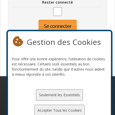
Rester connecté
Se connecter
Oublié votre mot de passe?
Inscription
Gestion des Cookies
Pour offrir une bonne expérience, l'utilisation de cookies
Devenir commanditaire
est nécessaire. Certains sont essentiels au bon
fonctionnement du site, tandis que d'autres nous aident
à mieux répondre à vos intérêts.
© 2010-2026 ConFoo. Tous droits réservés.
Code de
conduite
Seulement les Essentiels
Accepter Tous les Cookies