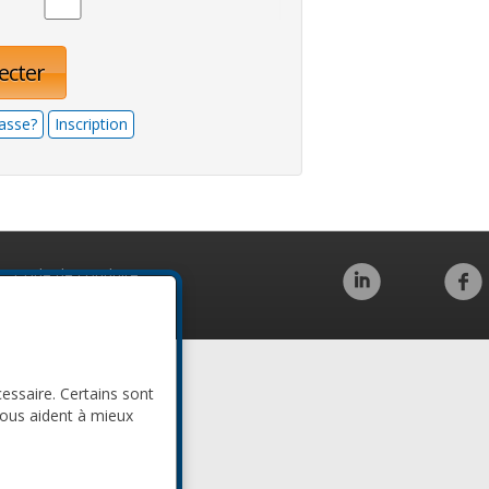
ecter
asse?
Inscription
Code de conduite
cessaire. Certains sont
nous aident à mieux