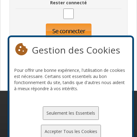
Rester connecté
Se connecter
Oublié votre mot de passe?
Inscription
Gestion des Cookies
Pour offrir une bonne expérience, l'utilisation de cookies
Devenir commanditaire
est nécessaire. Certains sont essentiels au bon
fonctionnement du site, tandis que d'autres nous aident
à mieux répondre à vos intérêts.
© 2010-2026 ConFoo. Tous droits réservés.
Code de
conduite
Seulement les Essentiels
Accepter Tous les Cookies