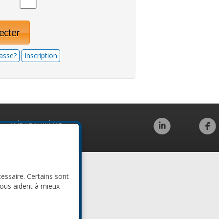
ecter
asse?
Inscription
Code de conduite
cessaire. Certains sont
nous aident à mieux