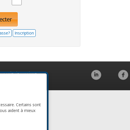
ecter
asse?
Inscription
Code de conduite
cessaire. Certains sont
nous aident à mieux