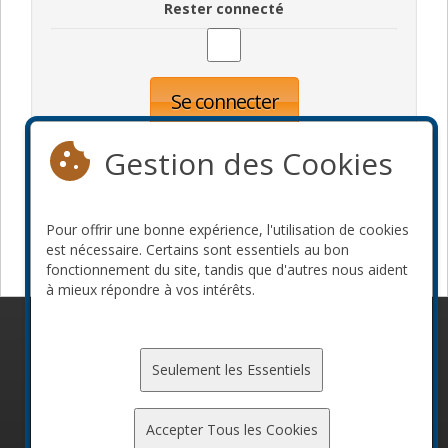
Rester connecté
Se connecter
Oublié votre mot de passe?
Inscription
Gestion des Cookies
Pour offrir une bonne expérience, l'utilisation de cookies
Devenir commanditaire
est nécessaire. Certains sont essentiels au bon
fonctionnement du site, tandis que d'autres nous aident
à mieux répondre à vos intérêts.
© 2010-2026 ConFoo. Tous droits réservés.
Code de
conduite
Seulement les Essentiels
Accepter Tous les Cookies