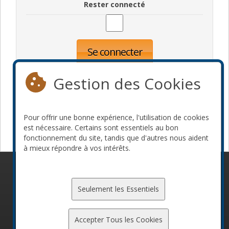
Rester connecté
Se connecter
Oublié votre mot de passe?
Inscription
Gestion des Cookies
Pour offrir une bonne expérience, l'utilisation de cookies
Devenir commanditaire
est nécessaire. Certains sont essentiels au bon
fonctionnement du site, tandis que d'autres nous aident
à mieux répondre à vos intérêts.
© 2010-2026 ConFoo. Tous droits réservés.
Code de
conduite
Seulement les Essentiels
Accepter Tous les Cookies