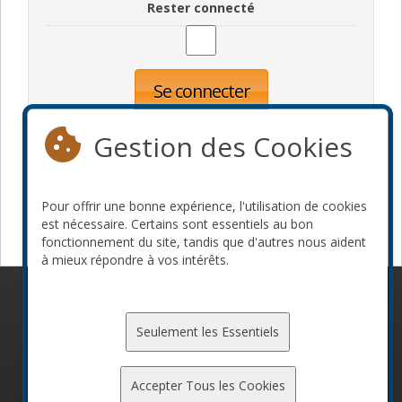
Rester connecté
Se connecter
Oublié votre mot de passe?
Inscription
Gestion des Cookies
Pour offrir une bonne expérience, l'utilisation de cookies
Devenir commanditaire
est nécessaire. Certains sont essentiels au bon
fonctionnement du site, tandis que d'autres nous aident
à mieux répondre à vos intérêts.
© 2010-2026 ConFoo. Tous droits réservés.
Code de
conduite
Seulement les Essentiels
Accepter Tous les Cookies