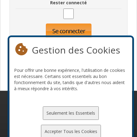
Rester connecté
Se connecter
Oublié votre mot de passe?
Inscription
Gestion des Cookies
Pour offrir une bonne expérience, l'utilisation de cookies
Devenir commanditaire
est nécessaire. Certains sont essentiels au bon
fonctionnement du site, tandis que d'autres nous aident
à mieux répondre à vos intérêts.
© 2010-2026 ConFoo. Tous droits réservés.
Code de
conduite
Seulement les Essentiels
Accepter Tous les Cookies