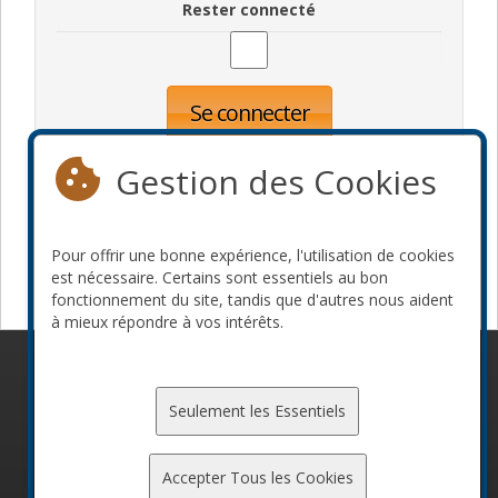
Rester connecté
Se connecter
Oublié votre mot de passe?
Inscription
Gestion des Cookies
Pour offrir une bonne expérience, l'utilisation de cookies
Devenir commanditaire
est nécessaire. Certains sont essentiels au bon
fonctionnement du site, tandis que d'autres nous aident
à mieux répondre à vos intérêts.
© 2010-2026 ConFoo. Tous droits réservés.
Code de
conduite
Seulement les Essentiels
Accepter Tous les Cookies