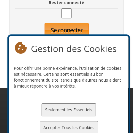
Rester connecté
Se connecter
Oublié votre mot de passe?
Inscription
Gestion des Cookies
Pour offrir une bonne expérience, l'utilisation de cookies
Devenir commanditaire
est nécessaire. Certains sont essentiels au bon
fonctionnement du site, tandis que d'autres nous aident
à mieux répondre à vos intérêts.
© 2010-2026 ConFoo. Tous droits réservés.
Code de
conduite
Seulement les Essentiels
Accepter Tous les Cookies