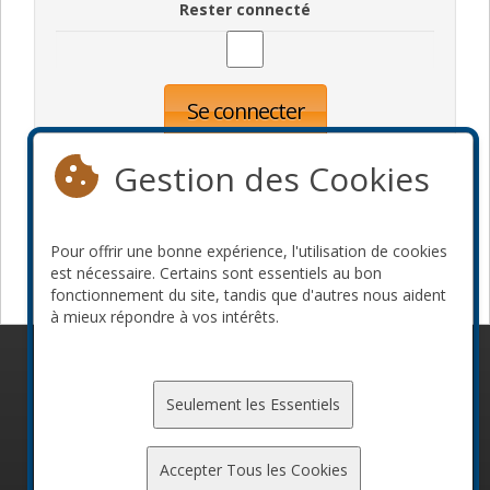
Rester connecté
Se connecter
Oublié votre mot de passe?
Inscription
Gestion des Cookies
Pour offrir une bonne expérience, l'utilisation de cookies
Devenir commanditaire
est nécessaire. Certains sont essentiels au bon
fonctionnement du site, tandis que d'autres nous aident
à mieux répondre à vos intérêts.
© 2010-2026 ConFoo. Tous droits réservés.
Code de
conduite
Seulement les Essentiels
Accepter Tous les Cookies