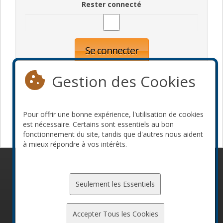
Rester connecté
Se connecter
Oublié votre mot de passe?
Inscription
Gestion des Cookies
Pour offrir une bonne expérience, l'utilisation de cookies
Devenir commanditaire
est nécessaire. Certains sont essentiels au bon
fonctionnement du site, tandis que d'autres nous aident
à mieux répondre à vos intérêts.
© 2010-2026 ConFoo. Tous droits réservés.
Code de
conduite
Seulement les Essentiels
Accepter Tous les Cookies