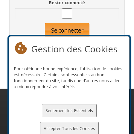
Rester connecté
Se connecter
Oublié votre mot de passe?
Inscription
Gestion des Cookies
Pour offrir une bonne expérience, l'utilisation de cookies
Devenir commanditaire
est nécessaire. Certains sont essentiels au bon
fonctionnement du site, tandis que d'autres nous aident
à mieux répondre à vos intérêts.
© 2010-2026 ConFoo. Tous droits réservés.
Code de
conduite
Seulement les Essentiels
Accepter Tous les Cookies