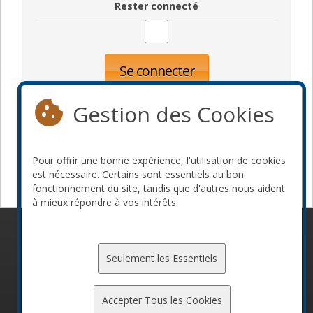
Rester connecté
Se connecter
Oublié votre mot de passe?
Inscription
Gestion des Cookies
Pour offrir une bonne expérience, l'utilisation de cookies
Devenir commanditaire
est nécessaire. Certains sont essentiels au bon
fonctionnement du site, tandis que d'autres nous aident
à mieux répondre à vos intérêts.
© 2010-2026 ConFoo. Tous droits réservés.
Code de
conduite
Seulement les Essentiels
Accepter Tous les Cookies