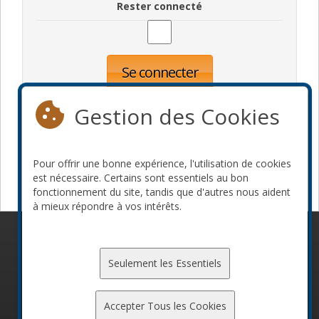
Rester connecté
Se connecter
Oublié votre mot de passe?
Inscription
Gestion des Cookies
Pour offrir une bonne expérience, l'utilisation de cookies
Devenir commanditaire
est nécessaire. Certains sont essentiels au bon
fonctionnement du site, tandis que d'autres nous aident
à mieux répondre à vos intérêts.
© 2010-2026 ConFoo. Tous droits réservés.
Code de
conduite
Seulement les Essentiels
Accepter Tous les Cookies